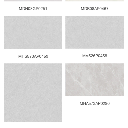
MDN08GP0251
MDB08AP0467
MVS26P0458
MHS573AP0459
MHA573AP0290