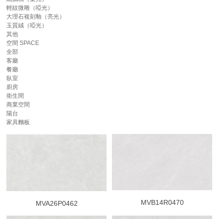
輕紋微雕（啞光）
大理石複刻釉（亮光）
玉質絨（啞光）
其他
空間
SPACE
全部
客廳
餐廳
臥室
廚房
衛生間
商業空間
陽台
家具麵板
MVB14R0470
MVA26P0462