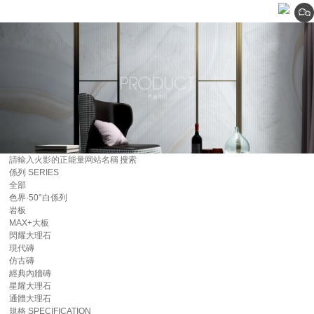
係列
SERIES
全部
色界·50°白係列
岩板
MAX+大板
閃耀大理石
現代磚
仿古磚
經典內牆磚
星耀大理石
通體大理石
規格
SPECIFICATION