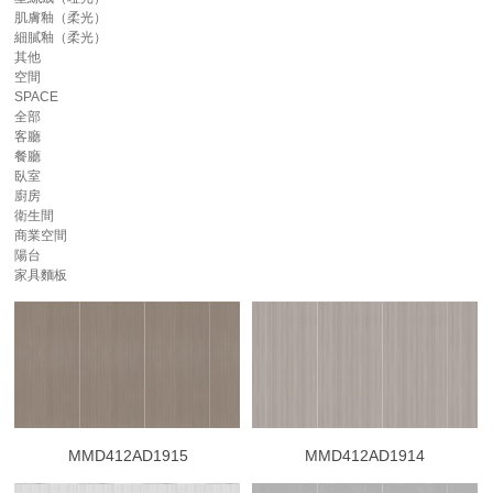
肌膚釉（柔光）
細膩釉（柔光）
其他
空間
SPACE
全部
客廳
餐廳
臥室
廚房
衛生間
商業空間
陽台
家具麵板
MMD412AD1915
MMD412AD1914