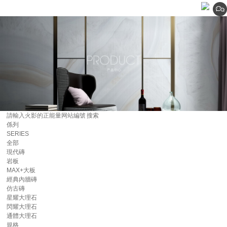
係列
SERIES
全部
現代磚
岩板
MAX+大板
經典內牆磚
仿古磚
星耀大理石
閃耀大理石
通體大理石
規格