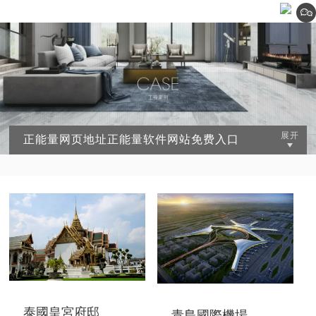
正能量网页地址正能量软件网站免费入口
泰國皇宮府邸
青島國際機場