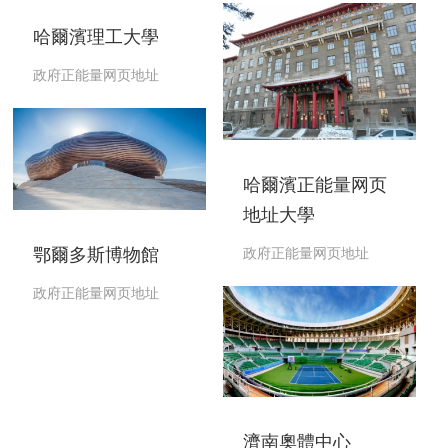
哈爾濱理工大學
政府正能量网页地址
哈爾濱正能量网页
地址大學
鄂爾多斯博物館
政府正能量网页地址
政府正能量网页地址
濟南奧體中心