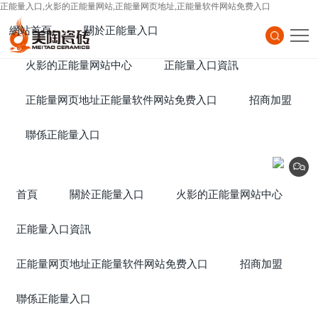
正能量入口,火影的正能量网站,正能量网页地址,正能量软件网站免费入口
網站首頁
關於正能量入口
Home
火影的正能量网站中心
About Us
正能量入口資訊
Products
正能量网页地址正能量软件网站免费入口
News
招商加盟
Project
聯係正能量入口
Join
Contact Us
首頁
關於正能量入口
火影的正能量网站中心
正能量入口資訊
正能量网页地址正能量软件网站免费入口
招商加盟
聯係正能量入口