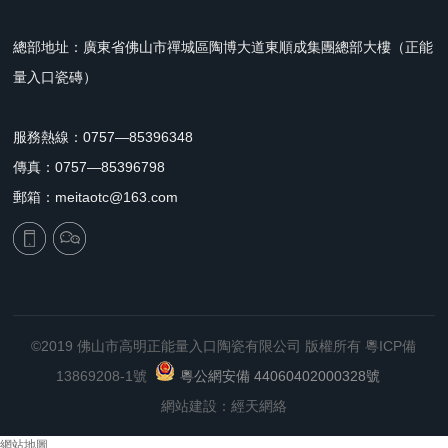
總部地址：廣東省佛山市禪城區陶博大道東順成集團總部大樓（正能
量入口瓷磚）
服務熱線：0757—85396348
傳真：0757—85396798
郵箱：meitaotc@163.com
©2019 佛山市高明正能量入口陶瓷有限公司 版權所有
粵ICP備
13869208-1號
粵公網安備 44060402000328號
網站建設：
經天網絡
網站地圖