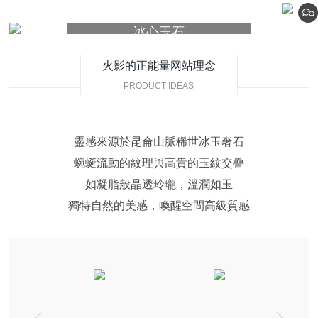
冰心玉石
MVA26P0462
火影的正能量网站理念
PRODUCT IDEAS
靈感來源於昆侖山脈稀世冰玉奢石
蜿蜒流動的紋理與高貴的玉紋交疊
如凝脂般晶透玲瓏，溫潤如玉
獨特自然的美感，喚醒空間高級質感